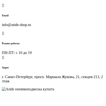

Email
info@aride-shop.ru

Режим работы
ПН-ПТ: c 10 до 19

Адрес
г. Санкт-Петербург, просп. Маршала Жукова, 21, секция 213, 2
этаж
Купить пневмоподвеску на любой автомобиль в интернет-
магазине ARIDE-SHOP.ru