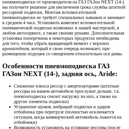
пневмоподвески от производителя на ГАЗ ГАЗон NEXT (14-)
вы получаете решение для увеличения срока службы штатной
рессорной подвески. Монтаж вспомогательной
пневмоподвески не требует специальных навыков и занимает
в среднем 4 часа. Установить комплект вспомогательной
пневмаической подвески возможно: в нашей мастерской, в
любом автосервисе, а также своими руками. Дополнительная
установка поперечины в некоторых продуктах необходима
для того, чтобы убрать вращающий момент с верхних
кронштейнов, который в свою очередь возникает, при
размещении подушек со смещением относительно оси рамы.
Особенности пневмоподвеска ГАЗ
ГАЗон NEXT (14-), задняя ось, Aride:
Снижение износа рессор с амортизаторами (штатные
рессоры на вашем автомобиле прослужат дольше, т.к.
пневпоподвеска снизит нагрузку на них, а также на
другие элементы подвески)
Устранение шумов, вибраций подвески и ударов
отбойника при перегрузе (полностью исключается
ситуация, когда коммерческий автомобиль ложится на
отбойники)
Возможность установить на уставшие рессоры (после