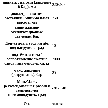
диаметр / высота (давление
220/280
8 Бар), мм
диаметр в сжатом
состоянии / минимальная
250
высота, мм
минимальное
эксплуатационное
1
давление, Бар
Допустимый угол изгиба
10
под нагрузкой, град
подъёмная сила /
сопротивление сжатию
2000
одной пневмоподушки, кг
макс. давление
25
(разрушение), бар
Мин./Макс.
рекомендованная рабочая
-30 / +40
температура
пневмоподушек, град
Ось
задняя