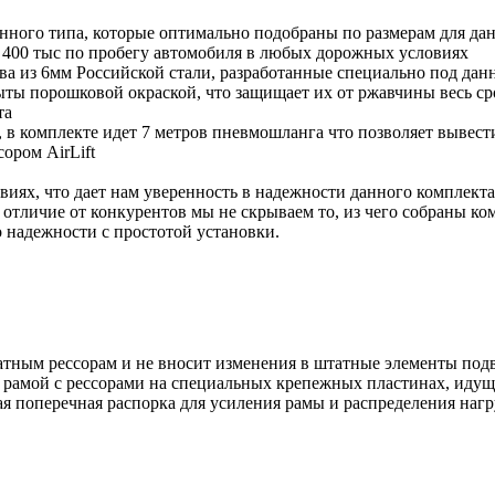
ого типа, которые оптимально подобраны по размерам для данн
 400 тыс по пробегу автомобиля в любых дорожных условиях
тва из 6мм Российской стали, разработанные специально под д
ты порошковой окраской, что защищает их от ржавчины весь ср
та
в комплекте идет 7 метров пневмошланга что позволяет вывест
ором AirLift
виях, что дает нам уверенность в надежности данного комплект
 отличие от конкурентов мы не скрываем то, из чего собраны к
о надежности с простотой установки.
тным рессорам и не вносит изменения в штатные элементы подв
рамой с рессорами на специальных крепежных пластинах, идущи
я поперечная распорка для усиления рамы и распределения нагр