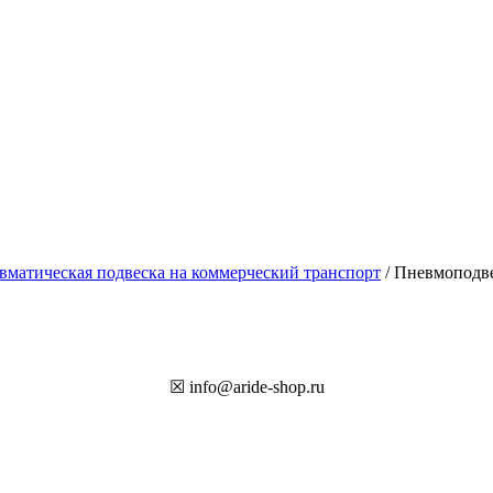
вматическая подвеска на коммерческий транспорт
/ Пневмоподвес
☒ info@aride-shop.ru