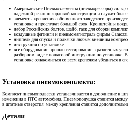
Американские Пневмоэлементы (пневморессоры) сильфонн
надежной резинно кордовой конструкции и служит более
элементы крепления собственного заводского производс
установке и прослужат большой срок. Кронштейны покры
набор Российских болтов, шайб, гаек для сборки комплек
воздушные фитинги и пневмомагистраль фирмы Camozzi, 
ниппель для спуска и подкачки любым внешним компресс
инструкция по установке
все оборудование прошло тестирование в различных усло
разборном виде с пошаговой инструкции по установке. В
установке ознакомиться со всем крепежом убедиться в ег
Установка пневмокомплекта:
Комплект пневмоподвески устанавливается в дополнение к шта
изменения в ПТС автомобиля. Пневмоподушка ставится между 
в штатные отверстия, между крепления ставится дополнительна
Детали