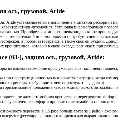
яя ось, грузовой, Aride
овой, Aride устанавливается в дополнение к штатной рессорной п
 характеристики автомобиля. Установка пневмоподушек позволит
с валкостью. Приобретая комплект пневмоподвески от производител
 вспомогательной пневмоподвески не требует специальных навы
астерской, в любом автосервисе, а также своими руками. Допо
их кронштейнов, который в свою очередь возникает, при разме
 (03-), задняя ось, грузовой, Aride:
ры на вашем автомобиле прослужат дольше, т.к. пневпоподвеска
а при перегрузе (полностью исключается ситуация, когда комм
тановки рессоры требующие замены прослужат еще долго)
а горизонтальное положение кузова коммерческого автомобиля в 
одвеска не дает автомобилю кренится на перегруженный борт, 
ьное увеличение комфорта при езде на автомобили по плохим и н
зможность перевезти в 1.5 раза больше груза за 1 рейс + эконом
и выгрузке (регулировка заднего клиренса для выравнивания пол