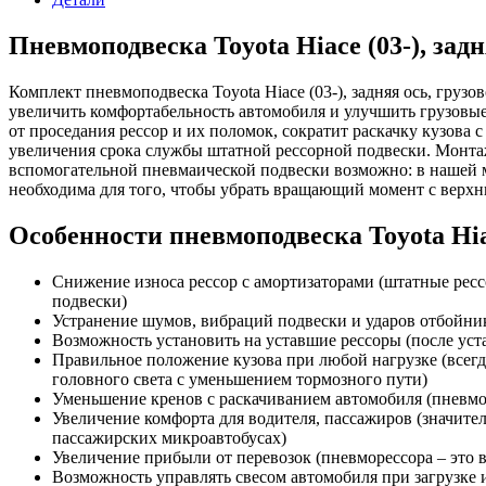
Пневмоподвеска Toyota Hiace (03-), задн
Комплект пневмоподвеска Toyota Hiace (03-), задняя ось, груз
увеличить комфортабельность автомобиля и улучшить грузовые
от проседания рессор и их поломок, сократит раскачку кузова 
увеличения срока службы штатной рессорной подвески. Монтаж
вспомогательной пневмаической подвески возможно: в нашей м
необходима для того, чтобы убрать вращающий момент с верхн
Особенности пневмоподвеска Toyota Hiace
Снижение износа рессор с амортизаторами (штатные рессо
подвески)
Устранение шумов, вибраций подвески и ударов отбойник
Возможность установить на уставшие рессоры (после ус
Правильное положение кузова при любой нагрузке (всегд
головного света с уменьшением тормозного пути)
Уменьшение кренов с раскачиванием автомобиля (пневмоп
Увеличение комфорта для водителя, пассажиров (значител
пассажирских микроавтобусах)
Увеличение прибыли от перевозок (пневморессора – это во
Возможность управлять свесом автомобиля при загрузке 