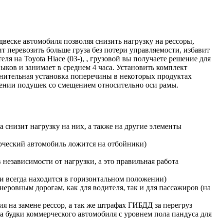
одвеске автомобиля позволяя снизить нагрузку на рессоры,
 перевозить больше груза без потери управляемости, избавит
я на Toyota Hiace (03-), , грузовой вы получаете решение для
ков и занимает в среднем 4 часа. Установить комплект
лнительная установка поперечины в некоторых продуктах
щении подушек со смещением относительно оси рамы.
 снизит нагрузку на них, а также на другие элементы
ерческий автомобиль ложится на отбойники)
независимости от нагрузки, а это правильная работа
и всегда находится в горизонтальном положении)
еровным дорогам, как для водителя, так и для пассажиров (на
ия на замене рессор, а так же штрафах ГИБДД за перегруз
а будки коммерческого автомобиля с уровнем пола пандуса для