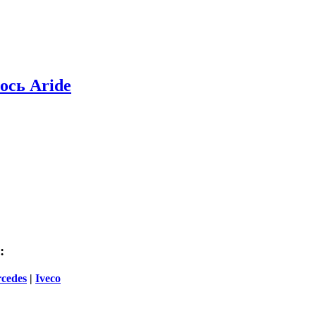
ось Aride
:
cedes
|
Iveco