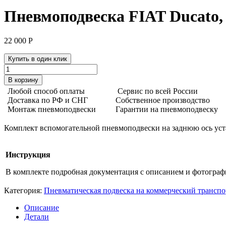
Пневмоподвеска FIAT Ducato, P
22 000
Р
Купить в один клик
Количество
товара
В корзину
Пневмоподвеска
Любой способ оплаты
Сервис по всей России
FIAT
Доставка по РФ и СНГ
Собственное производство
Ducato,
Монтаж пневмоподвески
Гарантии на пневмоподвеску
Peugeot
Boxter,
Комплект вспомогательной пневмоподвески на заднюю ось уста
Citroen
Jumper,
задняя
Инструкция
ось,
Aride
В комплекте подробная документация с описанием и фотогра
Категория:
Пневматическая подвеска на коммерческий транспо
Описание
Детали