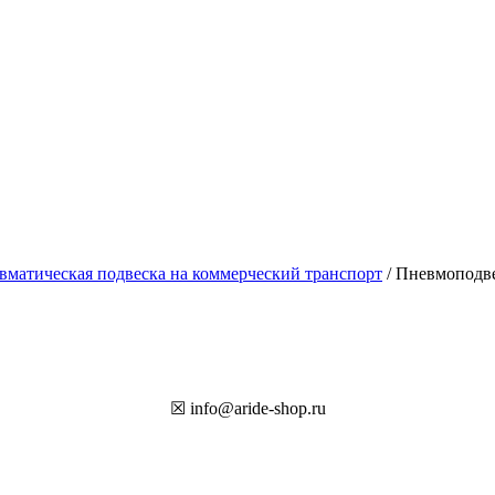
вматическая подвеска на коммерческий транспорт
/ Пневмоподвес
☒ info@aride-shop.ru