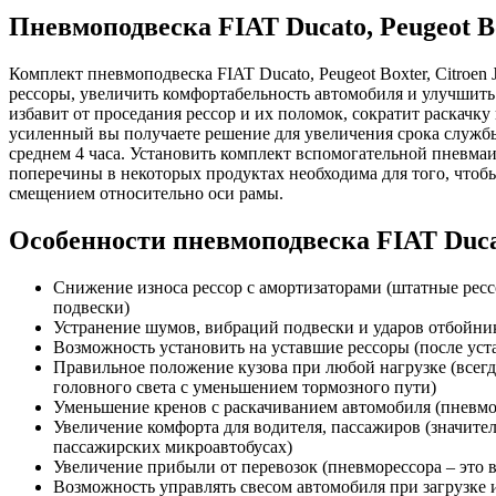
Пневмоподвеска FIAT Ducato, Peugeot Box
Комплект пневмоподвеска FIAT Ducato, Peugeot Boxter, Citroen 
рессоры, увеличить комфортабельность автомобиля и улучшить
избавит от проседания рессор и их поломок, сократит раскачку 
усиленный вы получаете решение для увеличения срока служб
среднем 4 часа. Установить комплект вспомогательной пневмаи
поперечины в некоторых продуктах необходима для того, чтоб
смещением относительно оси рамы.
Особенности пневмоподвеска FIAT Ducato
Снижение износа рессор с амортизаторами (штатные рессо
подвески)
Устранение шумов, вибраций подвески и ударов отбойник
Возможность установить на уставшие рессоры (после ус
Правильное положение кузова при любой нагрузке (всегд
головного света с уменьшением тормозного пути)
Уменьшение кренов с раскачиванием автомобиля (пневмоп
Увеличение комфорта для водителя, пассажиров (значител
пассажирских микроавтобусах)
Увеличение прибыли от перевозок (пневморессора – это во
Возможность управлять свесом автомобиля при загрузке 