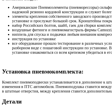
Американские Пневмоэлементы (пневморессоры) сильфонн
надежной резинно кордовой конструкции и служит более
элементы крепления собственного заводского производс
установке и прослужат большой срок. Кронштейны покры
набор Российских болтов, шайб, гаек для сборки комплек
воздушные фитинги и пневмомагистраль фирмы Camozzi, 
ниппель для спуска и подкачки любым внешним компресс
инструкция по установке
все оборудование прошло тестирование в различных усло
разборном виде с пошаговой инструкции по установке. В
установке ознакомиться со всем крепежом убедиться в ег
Установка пневмокомплекта:
Комплект пневмоподвески устанавливается в дополнение к шта
изменения в ПТС автомобиля. Пневмоподушка ставится между 
в штатные отверстия, между крепления ставится дополнительна
Детали