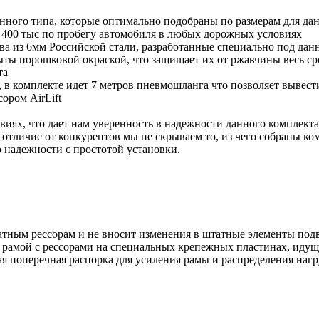
ого типа, которые оптимально подобраны по размерам для данн
 400 тыс по пробегу автомобиля в любых дорожных условиях
тва из 6мм Российской стали, разработанные специально под д
ты порошковой окраской, что защищает их от ржавчины весь ср
та
в комплекте идет 7 метров пневмошланга что позволяет вывест
ором AirLift
виях, что дает нам уверенность в надежности данного комплект
 отличие от конкурентов мы не скрываем то, из чего собраны к
о надежности с простотой установки.
тным рессорам и не вносит изменения в штатные элементы подв
рамой с рессорами на специальных крепежных пластинах, идущи
я поперечная распорка для усиления рамы и распределения нагр