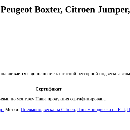
eugeot Boxter, Citroen Jumper,
навливается в дополнение к штатной рессорной подвеске автом
Сертификат
фиями по монтажу
Наша продукция сертифицирована
рт
Метки:
Пневмоподвеска на Citroen
,
Пневмоподвеска на Fiat
,
П