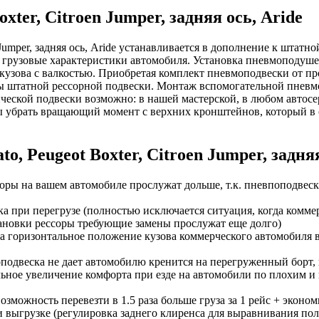
ter, Citroen Jumper, задняя ось, Aride
Jumper, задняя ось, Aride устанавливается в дополнение к штатн
 грузовые характеристики автомобиля. Установка пневмоподушек
кузова с валкостью. Приобретая комплект пневмоподвески от произ
ы штатной рессорной подвески. Монтаж вспомогательной пневмо
ческой подвески возможно: в нашей мастерской, в любом автосе
ы убрать вращающий момент с верхних кронштейнов, который в 
, Peugeot Boxter, Citroen Jumper, задняя
ры на вашем автомобиле прослужат дольше, т.к. пневпоподвеска
а при перегрузе (полностью исключается ситуация, когда комм
тановки рессоры требующие замены прослужат еще долго)
а горизонтальное положение кузова коммерческого автомобиля в 
одвеска не дает автомобилю кренится на перегруженный борт, 
ьное увеличение комфорта при езде на автомобили по плохим и н
зможность перевезти в 1.5 раза больше груза за 1 рейс + эконом
и выгрузке (регулировка заднего клиренса для выравнивания пол