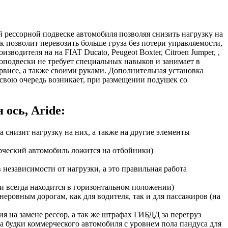
ой рессорной подвеске автомобиля позволяя снизить нагрузку на
 позволит перевозить больше груза без потери управляемости,
водителя на на FIAT Ducato, Peugeot Boxter, Citroen Jumper, ,
подвески не требует специальных навыков и занимает в
рвисе, а также своими руками. Дополнительная установка
свою очередь возникает, при размещении подушек со
 ось, Aride:
 снизит нагрузку на них, а также на другие элементы
ерческий автомобиль ложится на отбойники)
независимости от нагрузки, а это правильная работа
и всегда находится в горизонтальном положении)
еровным дорогам, как для водителя, так и для пассажиров (на
ия на замене рессор, а так же штрафах ГИБДД за перегруз
а будки коммерческого автомобиля с уровнем пола пандуса для