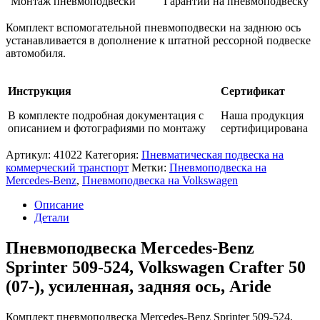
Монтаж пневмоподвески
Гарантии на пневмоподвеску
Sprinter
509-
Комплект вспомогательной пневмоподвески на заднюю ось
524,
устанавливается в дополнение к штатной рессорной подвеске
Volkswagen
автомобиля.
Crafter
50
(07-),
Инструкция
Сертификат
усиленная,
задняя
В комплекте подробная документация с
Наша продукция
ось,
описанием и фотографиями по монтажу
сертифицирована
Aride
Артикул:
41022
Категория:
Пневматическая подвеска на
коммерческий транспорт
Метки:
Пневмоподвеска на
Mercedes-Benz
,
Пневмоподвеска на Volkswagen
Описание
Детали
Пневмоподвеска Mercedes-Benz
Sprinter 509-524, Volkswagen Crafter 50
(07-), усиленная, задняя ось, Aride
Комплект пневмоподвеска Mercedes-Benz Sprinter 509-524,