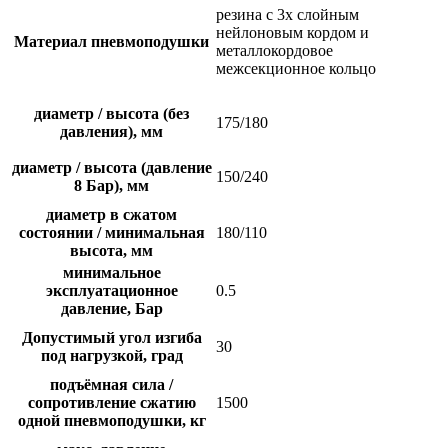
резина с 3х слойным
нейлоновым кордом и
Материал пневмоподушки
металлокордовое
межсекционное кольцо
диаметр / высота (без
175/180
давления), мм
диаметр / высота (давление
150/240
8 Бар), мм
диаметр в сжатом
состоянии / минимальная
180/110
высота, мм
минимальное
эксплуатационное
0.5
давление, Бар
Допустимый угол изгиба
30
под нагрузкой, град
подъёмная сила /
сопротивление сжатию
1500
одной пневмоподушки, кг