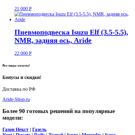
21 000
Р
Пневмоподвеска Isuzu Elf (3.5-5.5),
NMR, задняя ось, Aride
22 000
Р
Все виды оплаты!
Бонусы и скидки!
Доставка по РФ
Aride-Shop.ru
Более 90 готовых решений на популярные
модели:
Газон Некст
|
Газель
Next
|
Ducato
|
Daily
|
Transit
|
Isuzu
|
Mercedes
|
Iveco