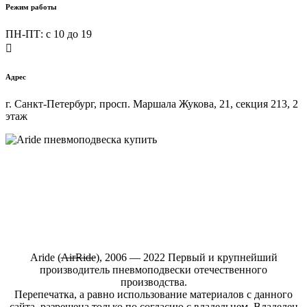
Режим работы
ПН-ПТ: c 10 до 19

Адрес
г. Санкт-Петербург, просп. Маршала Жукова, 21, секция 213, 2
этаж
Купить пневмоподвеску на любой автомобиль в интернет-
магазине ARIDE-SHOP.ru
Aride (
АirRide
), 2006 — 2022 Первый и крупнейший
производитель пневмоподвески отечественного
производства.
Перепечатка, а равно использование материалов с данного
сайта, разрешена только по согласию с владельцем. Владелец