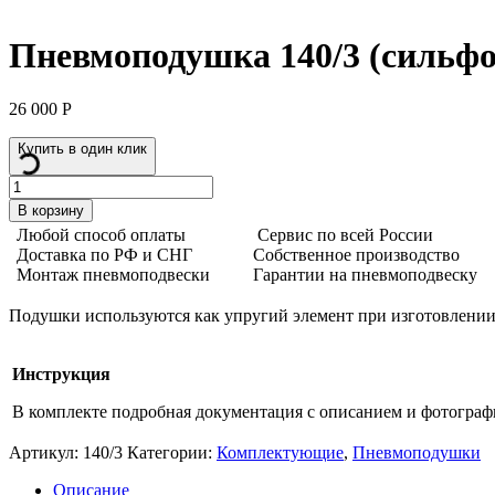
Пневмоподушка 140/3 (сильфо
26 000
Р
Купить в один клик
Количество
товара
В корзину
Пневмоподушка
Любой способ оплаты
Сервис по всей России
140/3
Доставка по РФ и СНГ
Собственное производство
(сильфон
Монтаж пневмоподвески
Гарантии на пневмоподвеску
тройной
закрытый)
Подушки используются как упругий элемент при изготовлении 
Aride
Инструкция
В комплекте подробная документация с описанием и фотогра
Артикул:
140/3
Категории:
Комплектующие
,
Пневмоподушки
Описание