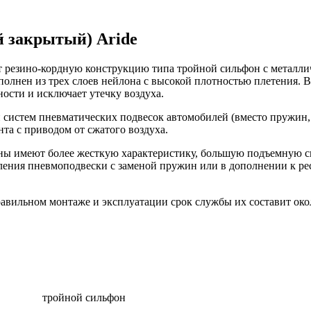
й закрытый) Aride
т резино-кордную конструкцию типа тройной сильфон с металл
полнен из трех слоев нейлона с высокой плотностью плетения.
ности и исключает утечку воздуха.
систем пневматических подвесок автомобилей (вместо пружин, р
нта с приводом от сжатого воздуха.
ны имеют более жесткую характеристику, большую подъемную си
ления пневмоподвески с заменой пружин или в дополнении к ре
ильном монтаже и эксплуатации срок службы их составит окол
тройной сильфон