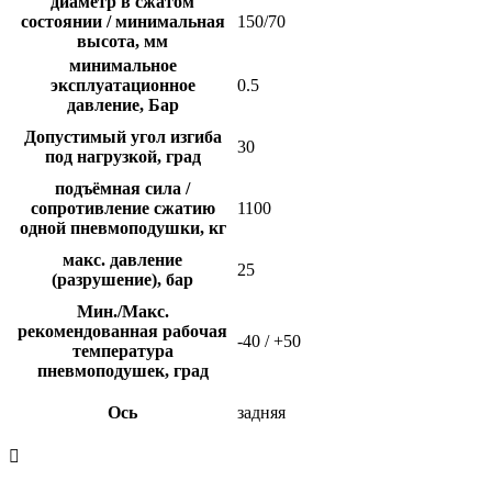
диаметр в сжатом
состоянии / минимальная
150/70
высота, мм
минимальное
эксплуатационное
0.5
давление, Бар
Допустимый угол изгиба
30
под нагрузкой, град
подъёмная сила /
сопротивление сжатию
1100
одной пневмоподушки, кг
макс. давление
25
(разрушение), бар
Мин./Макс.
рекомендованная рабочая
-40 / +50
температура
пневмоподушек, град
Ось
задняя
