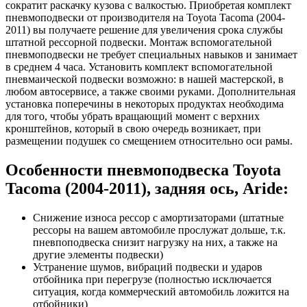
сократит раскачку кузова с валкостью. Приобретая комплект
пневмоподвески от производителя на Toyota Tacoma (2004-
2011) вы получаете решение для увеличения срока службы
штатной рессорной подвески. Монтаж вспомогательной
пневмоподвески не требует специальных навыков и занимает
в среднем 4 часа. Установить комплект вспомогательной
пневмаической подвески возможно: в нашей мастерской, в
любом автосервисе, а также своими руками. Дополнительная
установка поперечины в некоторых продуктах необходима
для того, чтобы убрать вращающий момент с верхних
кронштейнов, который в свою очередь возникает, при
размещении подушек со смещением относительно оси рамы.
Особенности пневмоподвеска Toyota
Tacoma (2004-2011), задняя ось, Aride:
Снижение износа рессор с амортизаторами (штатные
рессоры на вашем автомобиле прослужат дольше, т.к.
пневпоподвеска снизит нагрузку на них, а также на
другие элементы подвески)
Устранение шумов, вибраций подвески и ударов
отбойника при перегрузе (полностью исключается
ситуация, когда коммерческий автомобиль ложится на
отбойники)