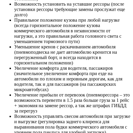
Возможность установить на уставшие рессоры (после
установки рессоры требующие замены прослужат еще
долго)
Правильное положение кузова при любой нагрузке
(всегда горизонтальное положение кузова
коммерческого автомобиля в независимости от
нагрузки, а это правильная работа головного света с
уменьшением тормозного пути)
Уменьшение кренов с раскачиванием автомобиля
(пневмоподвеска не дает автомобилю кренится на
перегруженный борт, и всегда находится в
горизонтальном положении)
Увеличение комфорта для водителя, пассажиров
(значительное увеличение комфорта при езде на
автомобили по плохим и неровным дорогам, как для
водителя, так и для пассажиров (на пассажирских
микроавтобусах)
Увеличение прибыли от перевозок (пневморессора – это
возможность перевезти в 1.5 раза больше груза за 1 рейс
+ экономия на замене рессор, а так же штрафах ГИБДД
за перегруз
Возможность управлять свесом автомобиля при загрузке
и выгрузке (регулировка заднего клиренса для
выравнивания пола будки коммерческого автомобиля с
уровнем пола пандуса для удобной загрузки)