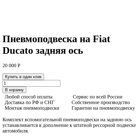
Хит продаж
Пневмоподвеска на Fiat
Ducato задняя ось
20 000
Р
Купить в один клик
Количество
товара
В корзину
Пневмоподвеска
Любой способ оплаты
Сервис по всей России
на
Доставка по РФ и СНГ
Собственное производство
Fiat
Монтаж пневмоподвески
Гарантии на пневмоподвеску
Ducato
задняя
Комплект вспомогательной пневмоподвески на заднюю ось
ось
устанавливается в дополнение к штатной рессорной подвеске
автомобиля.