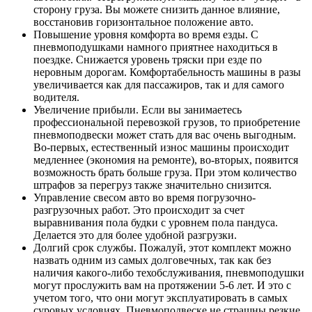
сторону груза. Вы можете снизить данное влияние,
восстановив горизонтальное положение авто.
Повышение уровня комфорта во время езды. С
пневмоподушками намного приятнее находиться в
поездке. Снижается уровень тряски при езде по
неровным дорогам. Комфортабельность машины в разы
увеличивается как для пассажиров, так и для самого
водителя.
Увеличение прибыли. Если вы занимаетесь
профессиональной перевозкой грузов, то приобретение
пневмоподвески может стать для вас очень выгодным.
Во-первых, естественный износ машины происходит
медленнее (экономия на ремонте), во-вторых, появится
возможность брать больше груза. При этом количество
штрафов за перегруз также значительно снизится.
Управление свесом авто во время погрузочно-
разгрузочных работ. Это происходит за счет
выравнивания пола будки с уровнем пола пандуса.
Делается это для более удобной разгрузки.
Долгий срок службы. Пожалуй, этот комплект можно
назвать одним из самых долговечных, так как без
наличия какого-либо техобслуживания, пневмоподушки
могут прослужить вам на протяжении 5-6 лет. И это с
учетом того, что они могут эксплуатировать в самых
суровых условиях. Пневмоподвеске не страшны резкие