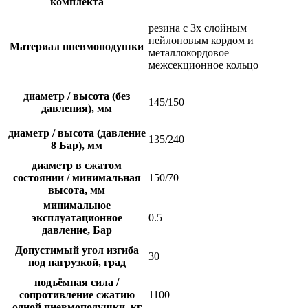
комплекта
резина с 3х слойным
нейлоновым кордом и
Материал пневмоподушки
металлокордовое
межсекционное кольцо
диаметр / высота (без
145/150
давления), мм
диаметр / высота (давление
135/240
8 Бар), мм
диаметр в сжатом
состоянии / минимальная
150/70
высота, мм
минимальное
эксплуатационное
0.5
давление, Бар
Допустимый угол изгиба
30
под нагрузкой, град
подъёмная сила /
сопротивление сжатию
1100
одной пневмоподушки, кг