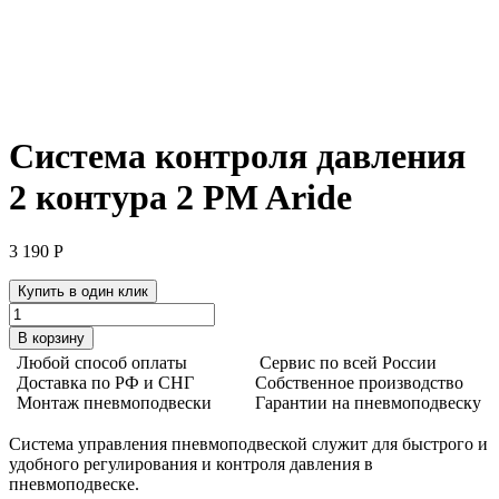
Система контроля давления
2 контура 2 PM Aride
3 190
Р
Купить в один клик
Количество
товара
В корзину
Система
Любой способ оплаты
Сервис по всей России
контроля
Доставка по РФ и СНГ
Собственное производство
давления
Монтаж пневмоподвески
Гарантии на пневмоподвеску
2
контура
Система управления пневмоподвеской служит для быстрого и
2
удобного регулирования и контроля давления в
PM
пневмоподвеске.
Aride