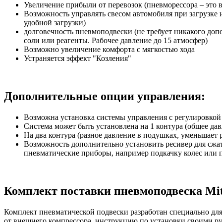
Увеличение прибыли от перевозок (пневморессора – это во
Возможность управлять свесом автомобиля при загрузке 
удобной загрузки)
долговечность пневмоподвески (не требует никакого допо
соли или реагенты. Рабочее давление до 15 атмосфер)
Возможно увеличение комфорта с мягкостью хода
Устраняется эффект "Козления"
Дополнительные опции управления:
Возможна установка системы управления с регулировкой 
Система может быть установлена на 1 контура (общее да
На два контура (разное давление в подушках, уменьшает 
Возможность дополнительно установить ресивер для сжат
пневматические приборы, например подкачку колес или 
Комплект поставки пневмоподвеска Mitsub
Комплект пневматической подвески разработан специально для 
от внешнего компрессора, инструкцию по установки своими р