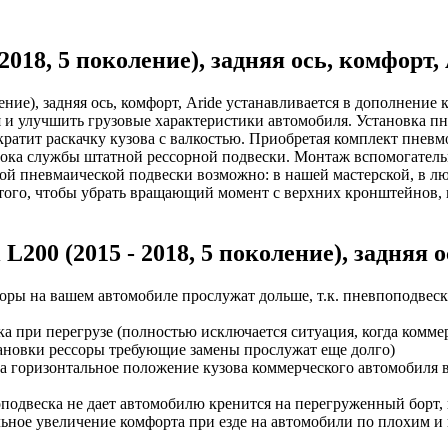
2018, 5 поколение), задняя ось, комфорт,
ление), задняя ось, комфорт, Aride устанавливается в дополнени
я и улучшить грузовые характеристики автомобиля. Установка п
ратит раскачку кузова с валкостью. Приобретая комплект пневмоп
срока службы штатной рессорной подвески. Монтаж вспомогател
ной пневмаической подвески возможно: в нашей мастерской, в л
того, чтобы убрать вращающий момент с верхних кронштейнов, 
200 (2015 - 2018, 5 поколение), задняя о
ры на вашем автомобиле прослужат дольше, т.к. пневпоподвеска
а при перегрузе (полностью исключается ситуация, когда комм
тановки рессоры требующие замены прослужат еще долго)
а горизонтальное положение кузова коммерческого автомобиля в 
одвеска не дает автомобилю кренится на перегруженный борт, 
ьное увеличение комфорта при езде на автомобили по плохим и н