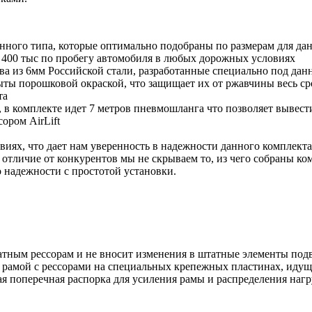
ого типа, которые оптимально подобраны по размерам для данн
 400 тыс по пробегу автомобиля в любых дорожных условиях
тва из 6мм Российской стали, разработанные специально под д
ты порошковой окраской, что защищает их от ржавчины весь ср
та
в комплекте идет 7 метров пневмошланга что позволяет вывест
ором AirLift
виях, что дает нам уверенность в надежности данного комплект
 отличие от конкурентов мы не скрываем то, из чего собраны к
о надежности с простотой установки.
тным рессорам и не вносит изменения в штатные элементы подв
рамой с рессорами на специальных крепежных пластинах, идущи
я поперечная распорка для усиления рамы и распределения нагр