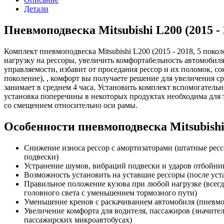
Детали
Пневмоподвеска Mitsubishi L200 (2015 - 
Комплект пневмоподвеска Mitsubishi L200 (2015 - 2018, 5 поко
нагрузку на рессоры, увеличить комфортабельность автомобил
управляемости, избавит от проседания рессор и их поломок, сок
поколение), , комфорт вы получаете решение для увеличения 
занимает в среднем 4 часа. Установить комплект вспомогатель
установка поперечины в некоторых продуктах необходима для 
со смещением относительно оси рамы.
Особенности пневмоподвеска Mitsubishi L
Снижение износа рессор с амортизаторами (штатные рессо
подвески)
Устранение шумов, вибраций подвески и ударов отбойник
Возможность установить на уставшие рессоры (после ус
Правильное положение кузова при любой нагрузке (всегд
головного света с уменьшением тормозного пути)
Уменьшение кренов с раскачиванием автомобиля (пневмоп
Увеличение комфорта для водителя, пассажиров (значител
пассажирских микроавтобусах)