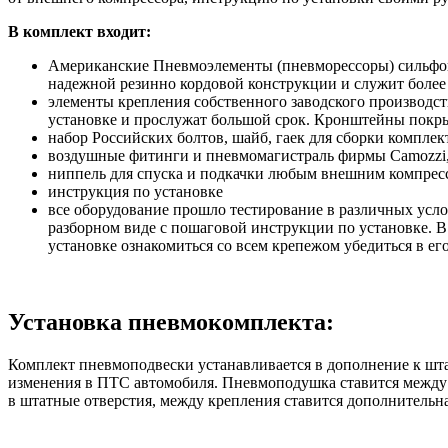
В комплект входит:
Американские Пневмоэлементы (пневморессоры) сильфонн
надежной резинно кордовой конструкции и служит более
элементы крепления собственного заводского производс
установке и прослужат большой срок. Кронштейны покры
набор Российских болтов, шайб, гаек для сборки комплек
воздушные фитинги и пневмомагистраль фирмы Camozzi, 
ниппель для спуска и подкачки любым внешним компресс
инструкция по установке
все оборудование прошло тестирование в различных усло
разборном виде с пошаговой инструкции по установке. В
установке ознакомиться со всем крепежом убедиться в ег
Установка пневмокомплекта:
Комплект пневмоподвески устанавливается в дополнение к шта
изменения в ПТС автомобиля. Пневмоподушка ставится между 
в штатные отверстия, между крепления ставится дополнительна