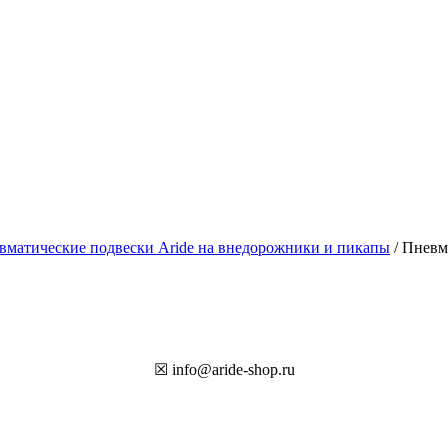
вматические подвески Aride на внедорожники и пикапы
/ Пневмо
☒ info@aride-shop.ru