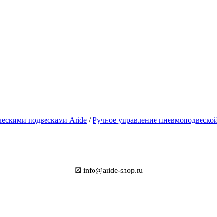
ескими подвесками Aride
/
Ручное управление пневмоподвеско
☒ info@aride-shop.ru