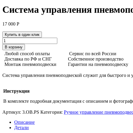
Система управления пневмопо
17 000
Р
Купить в один клик
Количество
товара
В корзину
Система
Любой способ оплаты
Сервис по всей России
управления
Доставка по РФ и СНГ
Собственное производство
пневмоподвеской
Монтаж пневмоподвески
Гарантии на пневмоподвеску
3
OB
Система управления пневмоподвеской служит для быстрого и у
PS
Aride
Инструкция
В комплекте подробная документация с описанием и фотогра
Артикул:
3.OB.PS
Категория:
Ручное управление пневмоподве
Описание
Детали