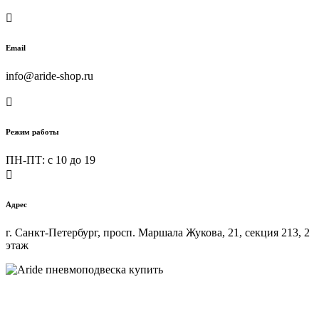

Email
info@aride-shop.ru

Режим работы
ПН-ПТ: c 10 до 19

Адрес
г. Санкт-Петербург, просп. Маршала Жукова, 21, секция 213, 2
этаж
Купить пневмоподвеску на любой автомобиль в интернет-
магазине ARIDE-SHOP.ru