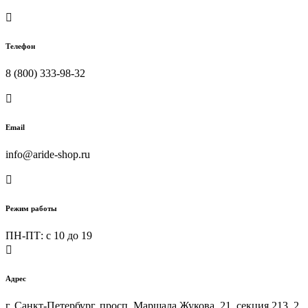

Телефон
8 (800) 333-98-32

Email
info@aride-shop.ru

Режим работы
ПН-ПТ: c 10 до 19

Адрес
г. Санкт-Петербург, просп. Маршала Жукова, 21, секция 213, 2