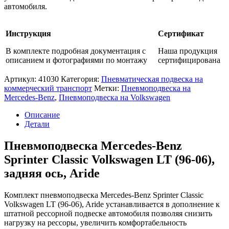
series
автомобиля.
(96-),
Volkswagen
LT
Инструкция
Сертификат
(96-
06),
В комплекте подробная документация с
Наша продукция
задняя
описанием и фотографиями по монтажу
сертифицирована
ось,
Aride
Артикул:
41030
Категория:
Пневматическая подвеска на
коммерческий транспорт
Метки:
Пневмоподвеска на
Mercedes-Benz
,
Пневмоподвеска на Volkswagen
Описание
Детали
Пневмоподвеска Mercedes-Benz
Sprinter Classic Volkswagen LT (96-06),
задняя ось, Aride
Комплект пневмоподвеска Mercedes-Benz Sprinter Classic
Volkswagen LT (96-06), Aride устанавливается в дополнение к
штатной рессорной подвеске автомобиля позволяя снизить
нагрузку на рессоры, увеличить комфортабельность