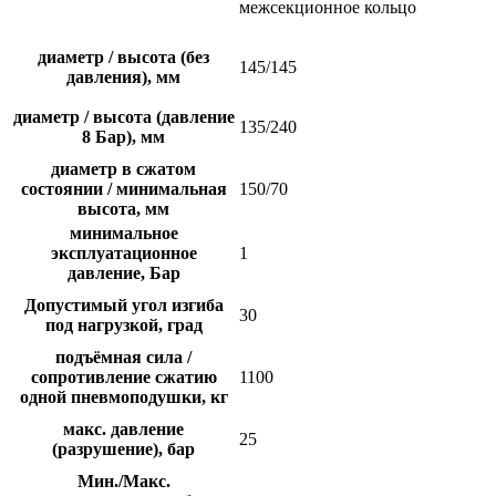
межсекционное кольцо
диаметр / высота (без
145/145
давления), мм
диаметр / высота (давление
135/240
8 Бар), мм
диаметр в сжатом
состоянии / минимальная
150/70
высота, мм
минимальное
эксплуатационное
1
давление, Бар
Допустимый угол изгиба
30
под нагрузкой, град
подъёмная сила /
сопротивление сжатию
1100
одной пневмоподушки, кг
макс. давление
25
(разрушение), бар
Мин./Макс.