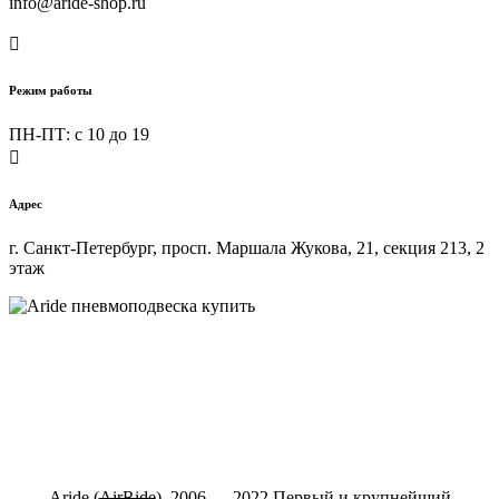
info@aride-shop.ru

Режим работы
ПН-ПТ: c 10 до 19

Адрес
г. Санкт-Петербург, просп. Маршала Жукова, 21, секция 213, 2
этаж
Купить пневмоподвеску на любой автомобиль в интернет-
магазине ARIDE-SHOP.ru
Aride (
АirRide
), 2006 — 2022 Первый и крупнейший