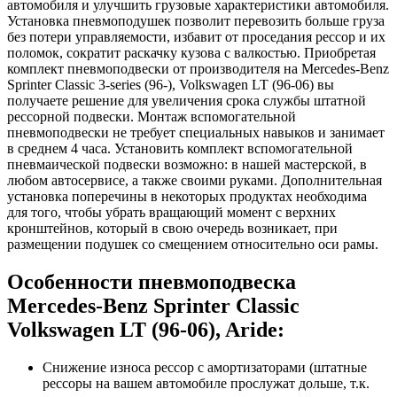
автомобиля и улучшить грузовые характеристики автомобиля.
Установка пневмоподушек позволит перевозить больше груза
без потери управляемости, избавит от проседания рессор и их
поломок, сократит раскачку кузова с валкостью. Приобретая
комплект пневмоподвески от производителя на Mercedes-Benz
Sprinter Classic 3-series (96-), Volkswagen LT (96-06) вы
получаете решение для увеличения срока службы штатной
рессорной подвески. Монтаж вспомогательной
пневмоподвески не требует специальных навыков и занимает
в среднем 4 часа. Установить комплект вспомогательной
пневмаической подвески возможно: в нашей мастерской, в
любом автосервисе, а также своими руками. Дополнительная
установка поперечины в некоторых продуктах необходима
для того, чтобы убрать вращающий момент с верхних
кронштейнов, который в свою очередь возникает, при
размещении подушек со смещением относительно оси рамы.
Особенности пневмоподвеска
Mercedes-Benz Sprinter Classic
Volkswagen LT (96-06), Aride:
Снижение износа рессор с амортизаторами (штатные
рессоры на вашем автомобиле прослужат дольше, т.к.