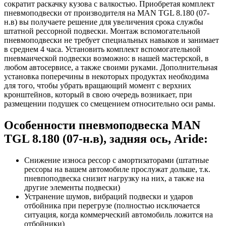
сократит раскачку кузова с валкостью. Приобретая комплект
пневмоподвески от производителя на MAN TGL 8.180 (07-
н.в) вы получаете решение для увеличения срока службы
штатной рессорной подвески. Монтаж вспомогательной
пневмоподвески не требует специальных навыков и занимает
в среднем 4 часа. Установить комплект вспомогательной
пневмаической подвески возможно: в нашей мастерской, в
любом автосервисе, а также своими руками. Дополнительная
установка поперечины в некоторых продуктах необходима
для того, чтобы убрать вращающий момент с верхних
кронштейнов, который в свою очередь возникает, при
размещении подушек со смещением относительно оси рамы.
Особенности пневмоподвеска MAN
TGL 8.180 (07-н.в), задняя ось, Aride:
Снижение износа рессор с амортизаторами (штатные
рессоры на вашем автомобиле прослужат дольше, т.к.
пневпоподвеска снизит нагрузку на них, а также на
другие элементы подвески)
Устранение шумов, вибраций подвески и ударов
отбойника при перегрузе (полностью исключается
ситуация, когда коммерческий автомобиль ложится на
отбойники)