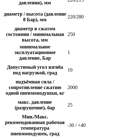
давления), мм
диаметр / высота (давление
220/280
8 Бар), мм
диаметр в сжатом
состоянии / минимальная
250
высота, мм
минимальное
эксплуатационное
1
давление, Бар
Допустимый угол изгиба
10
под нагрузкой, град
подъёмная сила /
сопротивление сжатию
2000
одной пневмоподушки, кг
макс. давление
25
(разрушение), бар
Мин./Макс.
рекомендованная рабочая
-30 / +40
температура
пневмоподушек, град