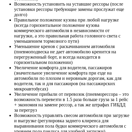
Возможность установить на уставшие рессоры (после
установки рессоры требующие замены прослужат еще
долго)
Правильное положение кузова при любой нагрузке
(всегда горизонтальное положение кузова
коммерческого автомобиля в независимости от
нагрузки, а это правильная работа головного света с
уменьшением тормозного пути)
Уменьшение кренов с раскачиванием автомобиля
(пневмоподвеска не дает автомобилю кренится на
перегруженный борт, и всегда находится в
горизонтальном положении)
Увеличение комфорта для водителя, пассажиров
(значительное увеличение комфорта при езде на
автомобили по плохим и неровным дорогам, как для
водителя, так и для пассажиров (на пассажирских
микроавтобусах)
Увеличение прибыли от перевозок (пневморессора – это
возможность перевезти в 1.5 раза больше груза за 1 рейс
+ экономия на замене рессор, а так же штрафах ГИБДД
за перегруз
Возможность управлять свесом автомобиля при загрузке
и выгрузке (регулировка заднего клиренса для
выравнивания пола будки коммерческого автомобиля с
уровнем пола пандуса для удобной загрузки)