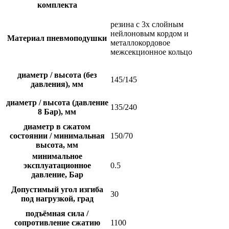
комплекта
резина с 3х слойным
нейлоновым кордом и
Материал пневмоподушки
металлокордовое
межсекционное кольцо
диаметр / высота (без
145/145
давления), мм
диаметр / высота (давление
135/240
8 Бар), мм
диаметр в сжатом
состоянии / минимальная
150/70
высота, мм
минимальное
эксплуатационное
0.5
давление, Бар
Допустимый угол изгиба
30
под нагрузкой, град
подъёмная сила /
сопротивление сжатию
1100