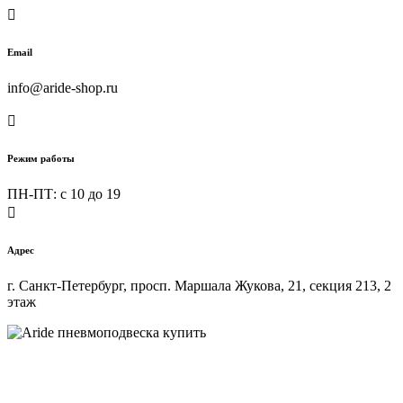

Email
info@aride-shop.ru

Режим работы
ПН-ПТ: c 10 до 19

Адрес
г. Санкт-Петербург, просп. Маршала Жукова, 21, секция 213, 2
этаж
Купить пневмоподвеску на любой автомобиль в интернет-
магазине ARIDE-SHOP.ru