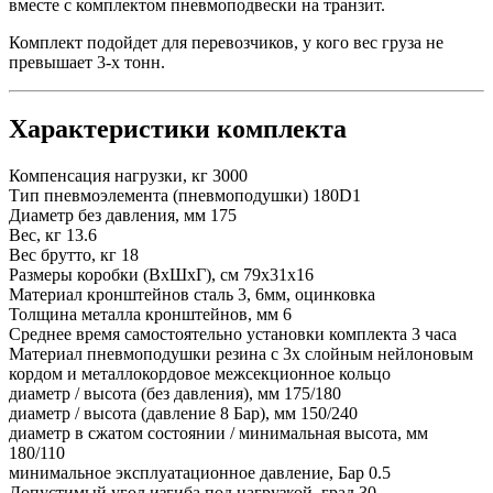
вместе с комплектом пневмоподвески на транзит.
Комплект подойдет для перевозчиков, у кого вес груза не
превышает 3-х тонн.
Характеристики комплекта
Компенсация нагрузки, кг 3000
Тип пневмоэлемента (пневмоподушки) 180D1
Диаметр без давления, мм 175
Вес, кг 13.6
Вес брутто, кг 18
Размеры коробки (ВхШхГ), см 79x31x16
Материал кронштейнов сталь 3, 6мм, оцинковка
Толщина металла кронштейнов, мм 6
Среднее время самостоятельно установки комплекта 3 часа
Материал пневмоподушки резина с 3х слойным нейлоновым
кордом и металлокордовое межсекционное кольцо
диаметр / высота (без давления), мм 175/180
диаметр / высота (давление 8 Бар), мм 150/240
диаметр в сжатом состоянии / минимальная высота, мм
180/110
минимальное эксплуатационное давление, Бар 0.5
Допустимый угол изгиба под нагрузкой, град 30