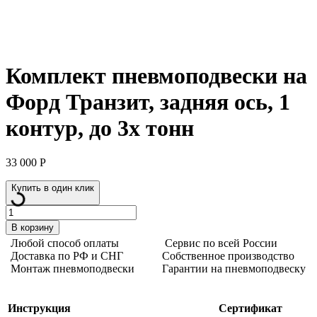
ТРАНЗИТ
Комплект пневмоподвески на
Форд Транзит, задняя ось, 1
контур, до 3х тонн
33 000
Р
Купить в один клик
Количество
товара
В корзину
Комплект
Любой способ оплаты
Сервис по всей России
пневмоподвески
Доставка по РФ и СНГ
Собственное производство
на
Монтаж пневмоподвески
Гарантии на пневмоподвеску
Форд
Транзит,
задняя
Инструкция
Сертификат
ось,