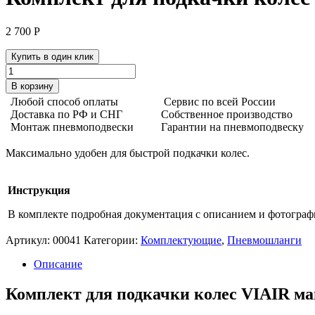
2 700
Р
Купить в один клик
Количество
товара
В корзину
Комплект
Любой способ оплаты
Сервис по всей России
для
Доставка по РФ и СНГ
Собственное производство
подкачки
Монтаж пневмоподвески
Гарантии на пневмоподвеску
колес
VIAIR
Максимально удобен для быстрой подкачки колес.
манометр
2,5
200
Инструкция
PSI
сумка
В комплекте подробная документация с описанием и фотогра
Артикул:
00041
Категории:
Комплектующие
,
Пневмошланги
Описание
Комплект для подкачки колес VIAIR ман