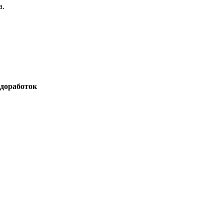
а.
доработок