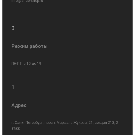
info@aride-shop.ru

Режим работы
ПН-ПТ: c 10 до 19

Адрес
г. Санкт-Петербург, просп. Маршала Жукова, 21, секция 213, 2
этаж