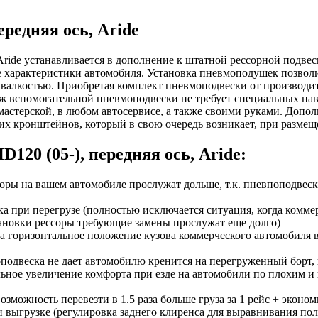
редняя ось, Aride
Aride устанавливается в дополнение к штатной рессорной подвес
 характеристики автомобиля. Установка пневмоподушек позволит
 с валкостью. Приобретая комплект пневмоподвески от производи
 вспомогательной пневмоподвески не требует специальных навы
астерской, в любом автосервисе, а также своими руками. Допо
их кронштейнов, который в свою очередь возникает, при разме
20 (05-), передняя ось, Aride:
ры на вашем автомобиле прослужат дольше, т.к. пневпоподвеска
а при перегрузе (полностью исключается ситуация, когда комм
тановки рессоры требующие замены прослужат еще долго)
а горизонтальное положение кузова коммерческого автомобиля в 
одвеска не дает автомобилю кренится на перегруженный борт, 
ьное увеличение комфорта при езде на автомобили по плохим и н
зможность перевезти в 1.5 раза больше груза за 1 рейс + эконом
и выгрузке (регулировка заднего клиренса для выравнивания пол