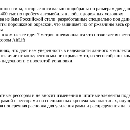
ого типа, которые оптимально подобраны по размерам для данн
 400 тыс по пробегу автомобиля в любых дорожных условиях
тва из 6мм Российской стали, разработанные специально под д
ты порошковой окраской, что защищает их от ржавчины весь ср
та
в комплекте идет 7 метров пневмошланга что позволяет вывест
ором AirLift
виях, что дает нам уверенность в надежности данного комплект
 отличие от конкурентов мы не скрываем то, из чего собраны к
о надежности с простотой установки.
тным рессорам и не вносит изменения в штатные элементы подв
рамой с рессорами на специальных крепежных пластинах, идущи
я поперечная распорка для усиления рамы и распределения нагр