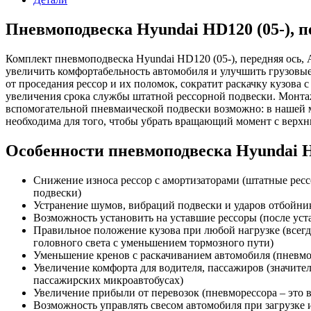
Пневмоподвеска Hyundai HD120 (05-), пе
Комплект пневмоподвеска Hyundai HD120 (05-), передняя ось, 
увеличить комфортабельность автомобиля и улучшить грузовые
от проседания рессор и их поломок, сократит раскачку кузова
увеличения срока службы штатной рессорной подвески. Монтаж
вспомогательной пневмаической подвески возможно: в нашей м
необходима для того, чтобы убрать вращающий момент с верхн
Особенности пневмоподвеска Hyundai HD1
Снижение износа рессор с амортизаторами (штатные рессо
подвески)
Устранение шумов, вибраций подвески и ударов отбойник
Возможность установить на уставшие рессоры (после ус
Правильное положение кузова при любой нагрузке (всегд
головного света с уменьшением тормозного пути)
Уменьшение кренов с раскачиванием автомобиля (пневмоп
Увеличение комфорта для водителя, пассажиров (значител
пассажирских микроавтобусах)
Увеличение прибыли от перевозок (пневморессора – это во
Возможность управлять свесом автомобиля при загрузке 