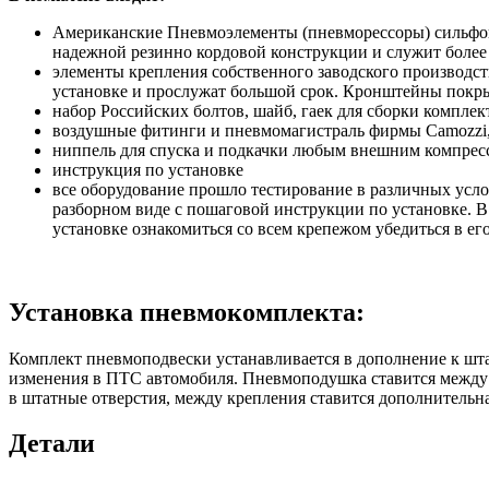
Американские Пневмоэлементы (пневморессоры) сильфонн
надежной резинно кордовой конструкции и служит более
элементы крепления собственного заводского производс
установке и прослужат большой срок. Кронштейны покры
набор Российских болтов, шайб, гаек для сборки комплек
воздушные фитинги и пневмомагистраль фирмы Camozzi, 
ниппель для спуска и подкачки любым внешним компресс
инструкция по установке
все оборудование прошло тестирование в различных усло
разборном виде с пошаговой инструкции по установке. В
установке ознакомиться со всем крепежом убедиться в ег
Установка пневмокомплекта:
Комплект пневмоподвески устанавливается в дополнение к шта
изменения в ПТС автомобиля. Пневмоподушка ставится между 
в штатные отверстия, между крепления ставится дополнительна
Детали