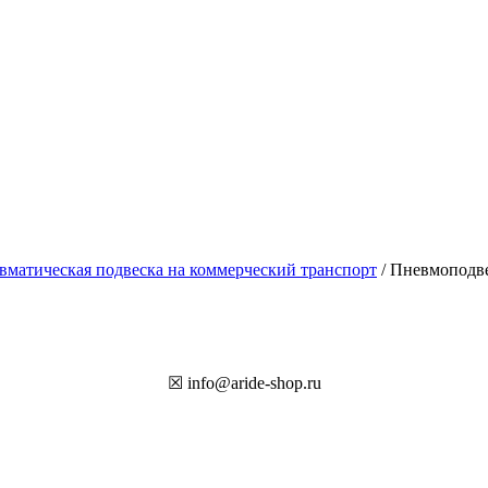
вматическая подвеска на коммерческий транспорт
/ Пневмоподвес
☒ info@aride-shop.ru